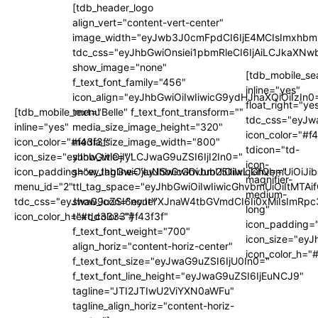
[tdb_header_logo
align_vert="content-vert-center"
image_width="eyJwb3J0cmFpdCI6IjE4MCIsImxhbm
tdc_css="eyJhbGwiOnsiei1pbmRleCI6IjAiLCJkaX
show_image="none"
[tdb_mobile_se
f_text_font_family="456"
inline="yes"
icon_align="eyJhbGwiOiIwIiwicG9ydHJhaXQiOiIzIn0
float_right="ye
[tdb_mobile_menu
text="Belle" f_text_font_transform=""
tdc_css="eyJ
inline="yes"
media_size_image_height="320"
icon_color="#f
icon_color="#f43f3f"
media_size_image_width="800"
tdicon="td-
icon_size="eyJhbGwiOjIyLCJwaG9uZSI6IjI2In0="
show_title=""
icon-
icon_padding="eyJhbGwiOjIuNSwicGhvbmUiOiIxLjkifQ=="
show_tagline="eyJhbGwiOiJub25lIiwicGhvbmUiOiJib
magnifier-
menu_id="2"
ttl_tag_space="eyJhbGwiOiIwIiwicGhvbmUiOiItMTAi
medium-
tdc_css="eyJwaG9uZSI6eyJtYXJnaW4tbGVmdCI6Ii0xMiIsImRpc
show_icon="none"
long"
icon_color_h="#dd3333"]
text_color="#f43f3f"
icon_padding=
f_text_font_weight="700"
icon_size="ey
align_horiz="content-horiz-center"
icon_color_h=
f_text_font_size="eyJwaG9uZSI6IjU0In0="
f_text_font_line_height="eyJwaG9uZSI6IjEuNCJ9"
tagline="JTI2JTIwU2ViYXN0aWFu"
tagline_align_horiz="content-horiz-