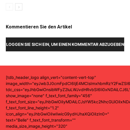
Kommentieren Sie den Artikel
LOGGEN SIE SICH EIN, UM EINEN KOMMENTAR ABZUGEBEN
[tdb_header_logo align_vert="content-vert-top"
image_width="eyJwb3J0cmFpdCI6IjE4MCIsImxhbmRzY2FwZSI6
tdc_css="eyJhbGwiOnsibWFyZ2luLWJvdHRvbSI6Ii0xNDAiLCJ6L
show_image="none" f_text_font_family="456"
f_text_font_size="eyJhbGwiOiIyMDAiLCJsYW5kc2NhcGUiOiIxND
f_text_font_line_height="1.2"
icon_align="eyJhbGwiOiIwIiwicG9ydHJhaXQiOiIzIn0="
text="Belle" f_text_font_transform=""
media_size_image_height="320"