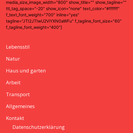
media_size_image_width="800" show_title="" show_tagline=""
ttl_tag_space="-20" show_icon="none" text_color="#ffffff"
f_text_font_weight="700" inline="yes"
tagline="JTI2JTIwU2ViYXN0aWFu" f_tagline_font_size="60"
f_tagline_font_weight="400"]
Lebensstil
Natur
Haus und garten
Arbeit
Transport
Allgemeines
Kontakt
Datenschutzerklärung