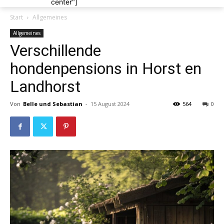
center"]
Start
Allgemeines
Allgemeines
Verschillende
hondenpensions in Horst en
Landhorst
Von
Belle und Sebastian
-
15 August 2024
564
0