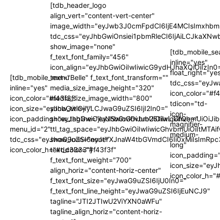
[tdb_header_logo
align_vert="content-vert-center"
image_width="eyJwb3J0cmFpdCI6IjE4MCIsImxhbm
tdc_css="eyJhbGwiOnsiei1pbmRleCI6IjAiLCJkaX
show_image="none"
[tdb_mobile_se
f_text_font_family="456"
inline="yes"
icon_align="eyJhbGwiOiIwIiwicG9ydHJhaXQiOiIzIn0
float_right="ye
[tdb_mobile_menu
text="Belle" f_text_font_transform=""
tdc_css="eyJ
inline="yes"
media_size_image_height="320"
icon_color="#f
icon_color="#f43f3f"
media_size_image_width="800"
tdicon="td-
icon_size="eyJhbGwiOjIyLCJwaG9uZSI6IjI2In0="
show_title=""
icon-
icon_padding="eyJhbGwiOjIuNSwicGhvbmUiOiIxLjkifQ=="
show_tagline="eyJhbGwiOiJub25lIiwicGhvbmUiOiJib
magnifier-
menu_id="2"
ttl_tag_space="eyJhbGwiOiIwIiwicGhvbmUiOiItMTAi
medium-
tdc_css="eyJwaG9uZSI6eyJtYXJnaW4tbGVmdCI6Ii0xMiIsImRpc
show_icon="none"
long"
icon_color_h="#dd3333"]
text_color="#f43f3f"
icon_padding=
f_text_font_weight="700"
icon_size="ey
align_horiz="content-horiz-center"
icon_color_h=
f_text_font_size="eyJwaG9uZSI6IjU0In0="
f_text_font_line_height="eyJwaG9uZSI6IjEuNCJ9"
tagline="JTI2JTIwU2ViYXN0aWFu"
tagline_align_horiz="content-horiz-