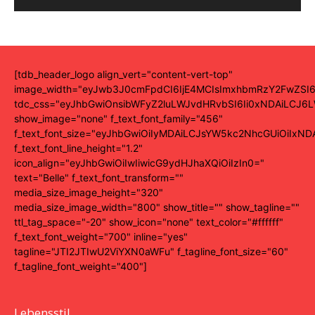
[tdb_header_logo align_vert="content-vert-top"
image_width="eyJwb3J0cmFpdCI6IjE4MCIsImxhbmRzY2FwZSI6
tdc_css="eyJhbGwiOnsibWFyZ2luLWJvdHRvbSI6Ii0xNDAiLCJ6L
show_image="none" f_text_font_family="456"
f_text_font_size="eyJhbGwiOiIyMDAiLCJsYW5kc2NhcGUiOiIxND
f_text_font_line_height="1.2"
icon_align="eyJhbGwiOiIwIiwicG9ydHJhaXQiOiIzIn0="
text="Belle" f_text_font_transform=""
media_size_image_height="320"
media_size_image_width="800" show_title="" show_tagline=""
ttl_tag_space="-20" show_icon="none" text_color="#ffffff"
f_text_font_weight="700" inline="yes"
tagline="JTI2JTIwU2ViYXN0aWFu" f_tagline_font_size="60"
f_tagline_font_weight="400"]
Lebensstil