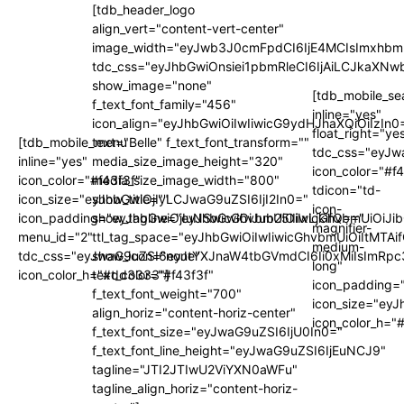
[tdb_header_logo
align_vert="content-vert-center"
image_width="eyJwb3J0cmFpdCI6IjE4MCIsImxhbm
tdc_css="eyJhbGwiOnsiei1pbmRleCI6IjAiLCJkaX
show_image="none"
[tdb_mobile_se
f_text_font_family="456"
inline="yes"
icon_align="eyJhbGwiOiIwIiwicG9ydHJhaXQiOiIzIn0
float_right="ye
[tdb_mobile_menu
text="Belle" f_text_font_transform=""
tdc_css="eyJ
inline="yes"
media_size_image_height="320"
icon_color="#f
icon_color="#f43f3f"
media_size_image_width="800"
tdicon="td-
icon_size="eyJhbGwiOjIyLCJwaG9uZSI6IjI2In0="
show_title=""
icon-
icon_padding="eyJhbGwiOjIuNSwicGhvbmUiOiIxLjkifQ=="
show_tagline="eyJhbGwiOiJub25lIiwicGhvbmUiOiJib
magnifier-
menu_id="2"
ttl_tag_space="eyJhbGwiOiIwIiwicGhvbmUiOiItMTAi
medium-
tdc_css="eyJwaG9uZSI6eyJtYXJnaW4tbGVmdCI6Ii0xMiIsImRpc
show_icon="none"
long"
icon_color_h="#dd3333"]
text_color="#f43f3f"
icon_padding=
f_text_font_weight="700"
icon_size="ey
align_horiz="content-horiz-center"
icon_color_h=
f_text_font_size="eyJwaG9uZSI6IjU0In0="
f_text_font_line_height="eyJwaG9uZSI6IjEuNCJ9"
tagline="JTI2JTIwU2ViYXN0aWFu"
tagline_align_horiz="content-horiz-