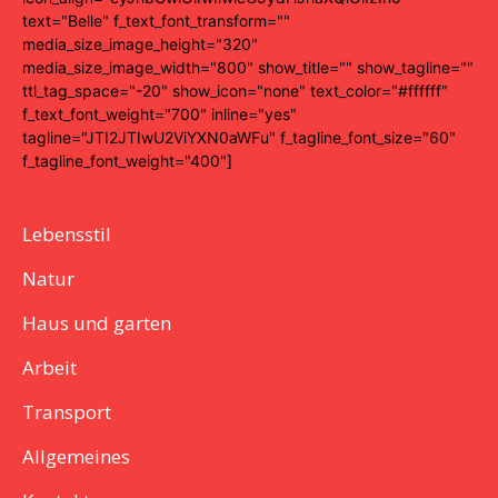
text="Belle" f_text_font_transform=""
media_size_image_height="320"
media_size_image_width="800" show_title="" show_tagline=""
ttl_tag_space="-20" show_icon="none" text_color="#ffffff"
f_text_font_weight="700" inline="yes"
tagline="JTI2JTIwU2ViYXN0aWFu" f_tagline_font_size="60"
f_tagline_font_weight="400"]
Lebensstil
Natur
Haus und garten
Arbeit
Transport
Allgemeines