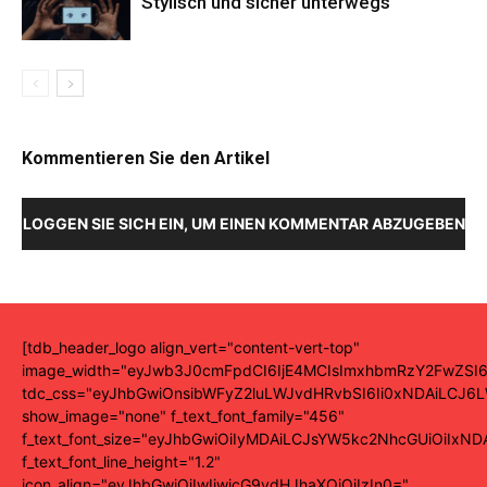
Stylisch und sicher unterwegs
Kommentieren Sie den Artikel
LOGGEN SIE SICH EIN, UM EINEN KOMMENTAR ABZUGEBEN
[tdb_header_logo align_vert="content-vert-top"
image_width="eyJwb3J0cmFpdCI6IjE4MCIsImxhbmRzY2FwZSI6
tdc_css="eyJhbGwiOnsibWFyZ2luLWJvdHRvbSI6Ii0xNDAiLCJ6L
show_image="none" f_text_font_family="456"
f_text_font_size="eyJhbGwiOiIyMDAiLCJsYW5kc2NhcGUiOiIxND
f_text_font_line_height="1.2"
icon_align="eyJhbGwiOiIwIiwicG9ydHJhaXQiOiIzIn0="